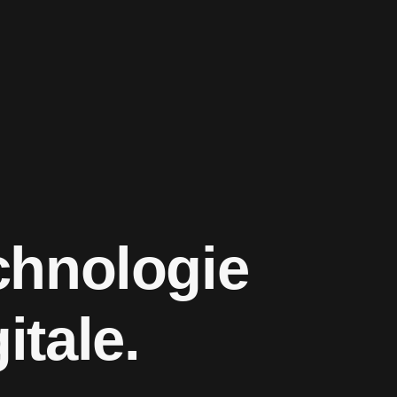
c
h
n
o
l
o
g
i
e
itale.