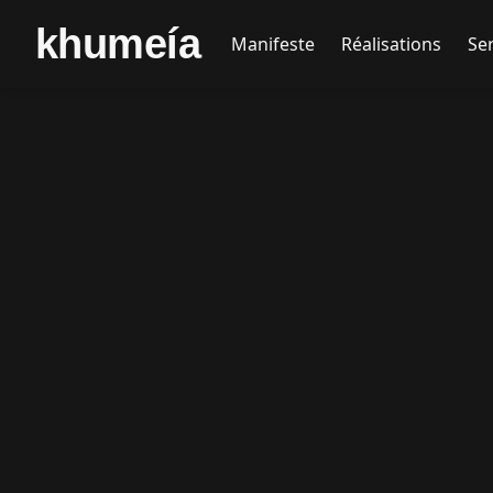
khumeía
Manifeste
Réalisations
Se