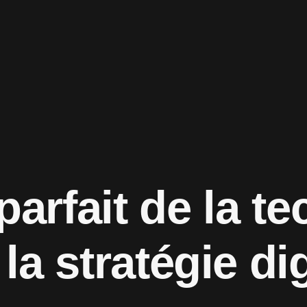
 parfait de la
t
e
 la
s
t
r
a
t
é
g
i
e
dig